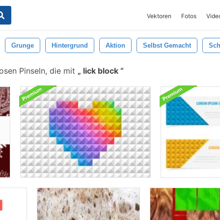
Vektoren
Fotos
Vide
Grunge
Hintergrund
Aktion
Selbst Gemacht
Sch
sen Pinseln, die mit
lick block