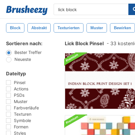
Block
Abstrakt
Texturierten
Muster
Bewirken
Sortieren nach:
Lick Block Pinsel
-
33 kostenlo
Bester Treffer
Neueste
Dateityp
Pinsel
Actions
PSDs
Muster
Farbverläufe
Texturen
Symbole
Formen
Styles