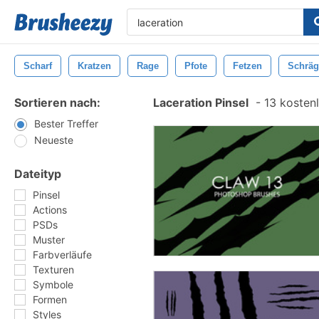
Scharf
Kratzen
Rage
Pfote
Fetzen
Schräg
Sortieren nach:
Laceration Pinsel
-
13 kostenl
Bester Treffer
Neueste
Dateityp
Pinsel
Actions
PSDs
Muster
Farbverläufe
Texturen
Symbole
Formen
Styles