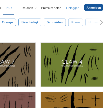
Anmelden
o
PSD
Deutsch
Premium holen
Einloggen
Orange
Beschädigt
Schneiden
Klaue
Hintergrund