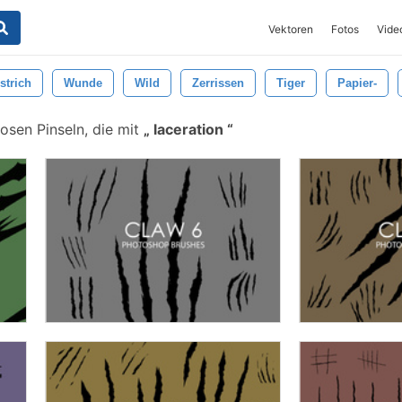
Vektoren
Fotos
Vide
strich
Wunde
Wild
Zerrissen
Tiger
Papier-
osen Pinseln, die mit
laceration