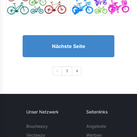
Nächste Seite
1
Unser Netzwerk
Seitenlinks
Brusheezy
Angebote
Vecteezy
Werben