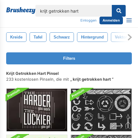
lose
Einloggen
Anmelden
Kreide
Tafel
Schwarz
Hintergrund
Vektor
Filters
Krijt Getrokken Hart Pinsel
233 kostenlosen Pinseln, die mit
krijt getrokken hart