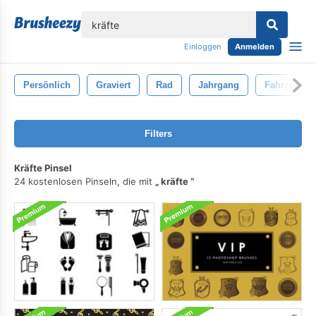
lose
Einloggen
Anmelden
Persönlich
Graviert
Rad
Jahrgang
Fahrzeug
Filters
Kräfte Pinsel
24 kostenlosen Pinseln, die mit
kräfte