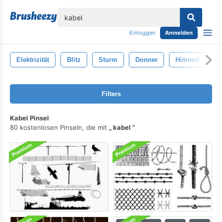
lose
Einloggen
Anmelden
Elektrizität
Blitz
Sturm
Donner
Himmel
W
Filters
Kabel Pinsel
80 kostenlosen Pinseln, die mit
kabel