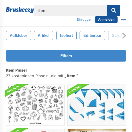
lose
Einloggen
Anmelden
Aufkleber
Artikel
Isoliert
Editierbar
Schablone
Filters
Item Pinsel
27 kostenlosen Pinseln, die mit
item