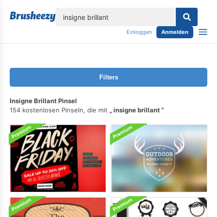
lose
Einloggen
Anmelden
Filters
Insigne Brillant Pinsel
154 kostenlosen Pinseln, die mit
insigne brillant