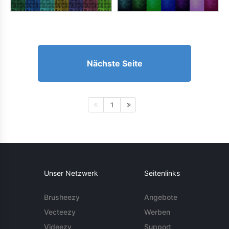
Nächste Seite
1
Unser Netzwerk
Seitenlinks
Brusheezy
Angebote
Vecteezy
Werben
Videezy
Support