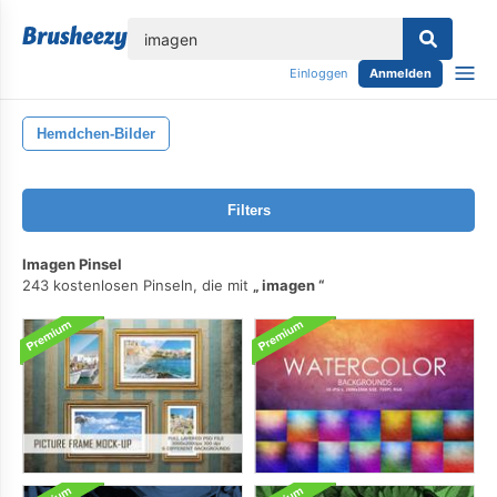
lose
Einloggen
Anmelden
Hemdchen-Bilder
Filters
Imagen Pinsel
243 kostenlosen Pinseln, die mit
imagen