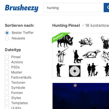
Sortieren nach:
Hunting Pinsel
-
18 kostenlose
Bester Treffer
Neueste
Dateityp
Pinsel
Actions
PSDs
Muster
Farbverläufe
Texturen
Symbole
Formen
Styles
Templates
Ui Kits