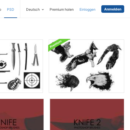
Anmelden
o
PSD
Deutsch
Premium holen
Einloggen