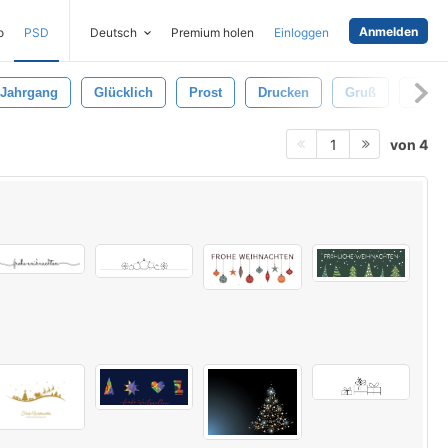
Anmelden
o
PSD
Deutsch
Premium holen
Einloggen
Jahrgang
Glücklich
Prost
Drucken
Gruß
Alt
von 4
1