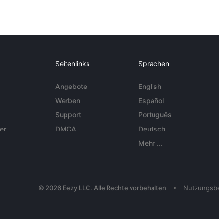
Seitenlinks
Sprachen
Angebote
English
Werben
Español
Support
Português
er
DMCA
Deutsch
Mehr ...
•
© 2026 Eezy LLC. Alle Rechte vorbehalten
Nutzungsb