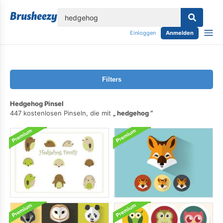
lose
Einloggen
Anmelden
Filters
Hedgehog Pinsel
447 kostenlosen Pinseln, die mit
hedgehog