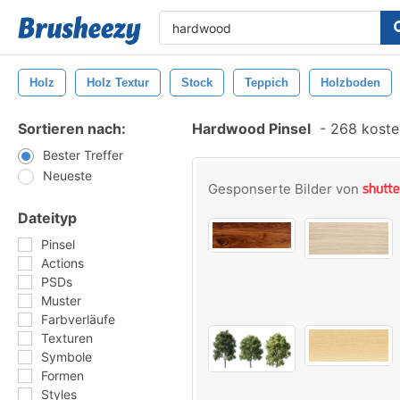
Holz
Holz Textur
Stock
Teppich
Holzboden
Sortieren nach:
Hardwood Pinsel
-
268 kosten
Bester Treffer
Neueste
Gesponserte Bilder von
Dateityp
Pinsel
Actions
PSDs
Muster
Farbverläufe
Texturen
Symbole
Formen
Styles