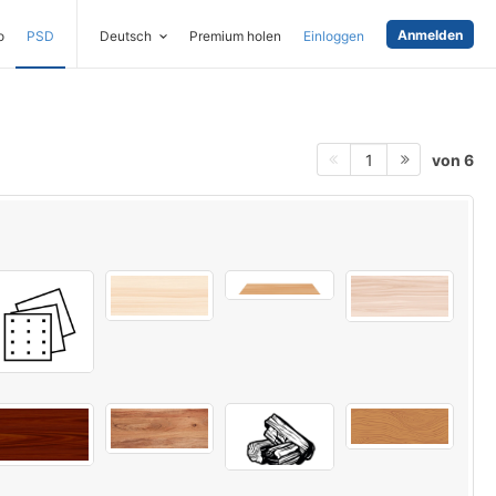
Anmelden
o
PSD
Deutsch
Premium holen
Einloggen
von 6
1