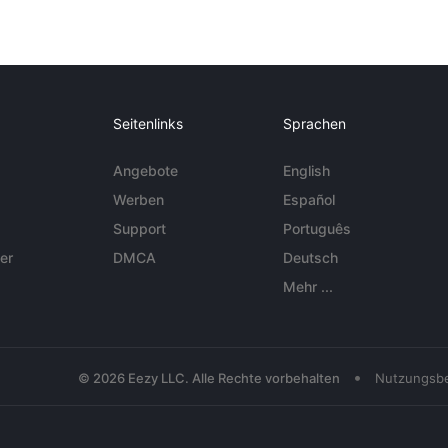
Seitenlinks
Sprachen
Angebote
English
Werben
Español
Support
Português
er
DMCA
Deutsch
Mehr ...
•
© 2026 Eezy LLC. Alle Rechte vorbehalten
Nutzungsb