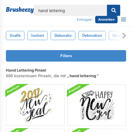
lose
Einloggen
Anmelden
Grafik
Isoliert
Dekorativ
Dekoration
Hintergru
Filters
Hand Lettering Pinsel
666 kostenlosen Pinseln, die mit
hand lettering