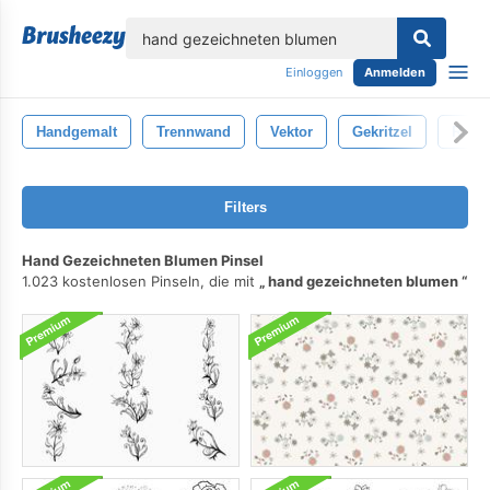
lose
Einloggen
Anmelden
Handgemalt
Trennwand
Vektor
Gekritzel
Rahm
Filters
Hand Gezeichneten Blumen Pinsel
1.023 kostenlosen Pinseln, die mit
hand gezeichneten blumen