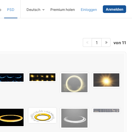
Anmelden
o
PSD
Deutsch
Premium holen
Einloggen
von 11
1