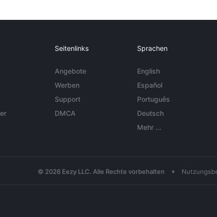
Seitenlinks
Sprachen
Angebote
English
Werben
Español
Support
Português
er
DMCA
Deutsch
Mehr ...
•
© 2026 Eezy LLC. Alle Rechte vorbehalten
Nutzungsb