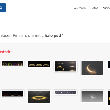
Vektoren
Fotos
Vide
losen Pinseln, die mit
halo psd