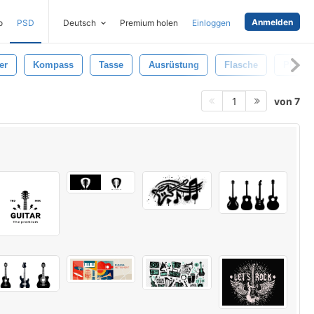
Anmelden
o
PSD
Deutsch
Premium holen
Einloggen
er
Kompass
Tasse
Ausrüstung
Flasche
Platten
von 7
1