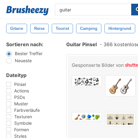
Gitarre
Reise
Tourist
Camping
Hintergrund
Sortieren nach:
Guitar Pinsel
-
366 kostenlose
Bester Treffer
Neueste
Gesponserte Bilder von
Dateityp
Pinsel
Actions
PSDs
Muster
Farbverläufe
Texturen
Symbole
Formen
Styles