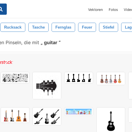
Vektoren
Fotos
Vide
Rucksack
Tasche
Fernglas
Feuer
Stiefel
Lag
n Pinseln, die mit
guitar