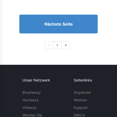
Nächste Seite
1
Unser Netzwerk
Seitenlinks
Brusheezy
Angebote
Vecteezy
Werben
Videezy
Support
Werden Sie
DMCA