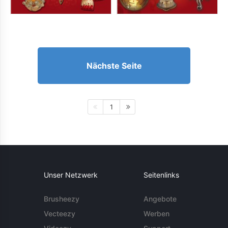
Nächste Seite
1
Unser Netzwerk
Seitenlinks
Brusheezy
Angebote
Vecteezy
Werben