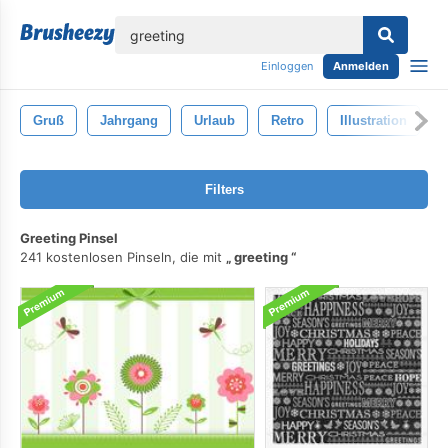
lose
Einloggen
Anmelden
Gruß
Jahrgang
Urlaub
Retro
Illustration
Filters
Greeting Pinsel
241 kostenlosen Pinseln, die mit
greeting