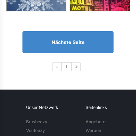
Nächste Seite
1
Unser Netzwerk
Seitenlinks
Brusheezy
Angebote
Vecteezy
Werben