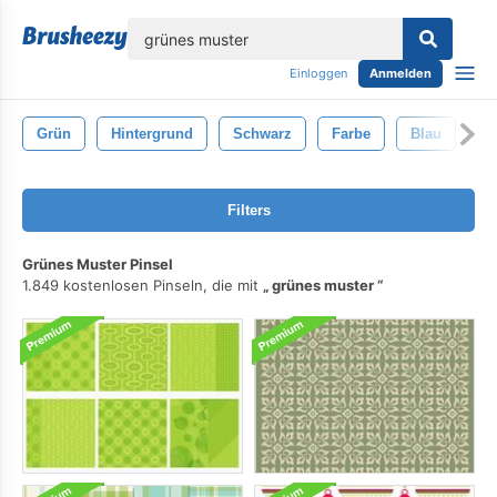
lose
Einloggen
Anmelden
Grün
Hintergrund
Schwarz
Farbe
Blau
Se
Filters
Grünes Muster Pinsel
1.849 kostenlosen Pinseln, die mit
grünes muster