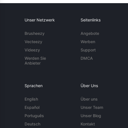
Unser Netzwerk
Seitenlinks
Brusheezy
Angebote
Vecteezy
Werben
Videezy
Support
Werden Sie
DMCA
Anbieter
Sprachen
Über Uns
English
Über uns
Español
Unser Team
Português
Unser Blog
Deutsch
Kontakt