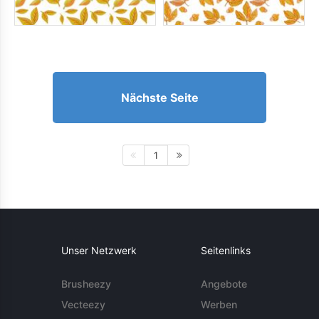
Nächste Seite
1
Unser Netzwerk
Seitenlinks
Brusheezy
Angebote
Vecteezy
Werben