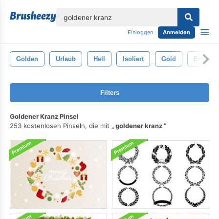
lose
Einloggen
Anmelden
Golden
Urlaub
Hell
Isoliert
Gold
Entwurf
Filters
Goldener Kranz Pinsel
253 kostenlosen Pinseln, die mit
goldener kranz