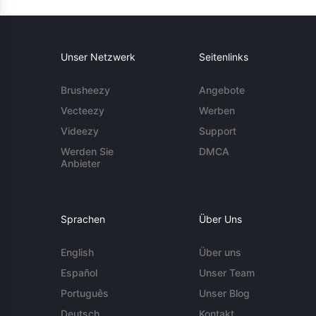
Unser Netzwerk
Seitenlinks
Brusheezy
Angebote
Vecteezy
Werben
Videezy
Support
Werden Sie
DMCA
Anbieter
Sprachen
Über Uns
English
Über uns
Español
Unser Team
Português
Unser Blog
Deutsch
Kontakt