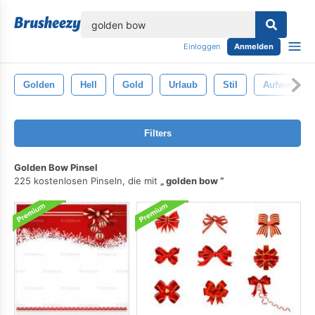
lose
Einloggen
Anmelden
Golden
Hell
Gold
Urlaub
Stil
Aufwendig
Filters
Golden Bow Pinsel
225 kostenlosen Pinseln, die mit
golden bow