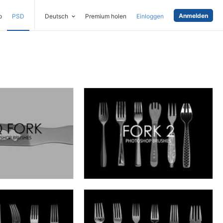
Anmelden
o
PSD
Deutsch
Premium holen
Einloggen