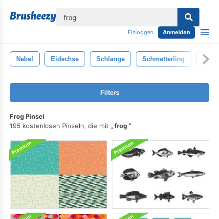
lose
Einloggen
Anmelden
Nebel
Eidechse
Schlange
Schmetterling
Schil
Filters
Frog Pinsel
195 kostenlosen Pinseln, die mit
frog