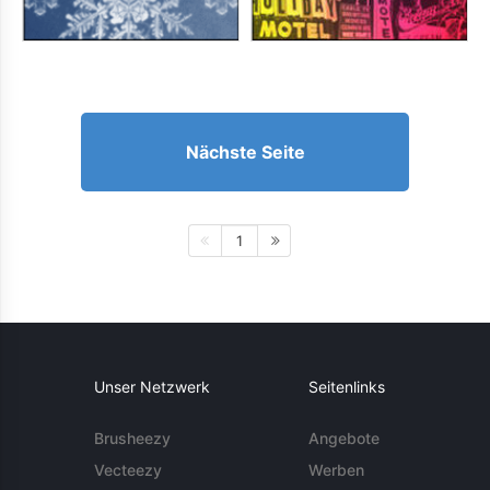
Nächste Seite
1
Unser Netzwerk
Seitenlinks
Brusheezy
Angebote
Vecteezy
Werben