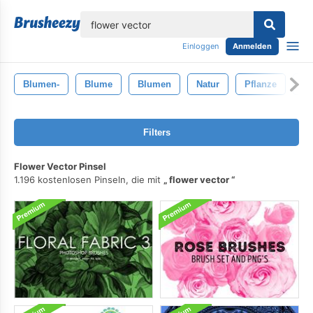
lose
Einloggen
Anmelden
Blumen-
Blume
Blumen
Natur
Pflanze
Re
Filters
Flower Vector Pinsel
1.196 kostenlosen Pinseln, die mit
flower vector