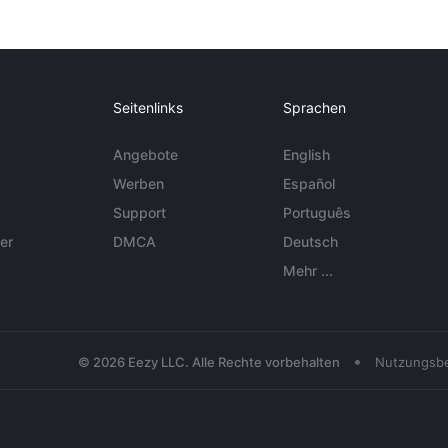
Seitenlinks
Sprachen
Angebote
English
Werben
Español
Support
Português
er
DMCA
Deutsch
Mehr ...
•
© 2026 Eezy LLC. Alle Rechte vorbehalten
Nutzungsb