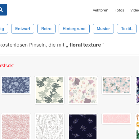
Vektoren
Fotos
Vide
ig
Entwurf
Retro
Hintergrund
Muster
Textil-
ostenlosen Pinseln, die mit
floral texture