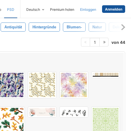
Anmelden
o
PSD
Deutsch
Premium holen
Einloggen
Antiquität
Hintergründe
Blumen-
Natur
Dekoratio
von 44
1