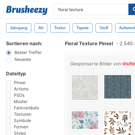
Jahrgang
Alt
Textur
Tapete
Stoff
Aufwend
Sortieren nach:
Floral Texture Pinsel
-
2.545 k
Bester Treffer
Neueste
Gesponserte Bilder von
Dateityp
Pinsel
Actions
PSDs
Muster
Farbverläufe
Texturen
Symbole
Formen
Styles