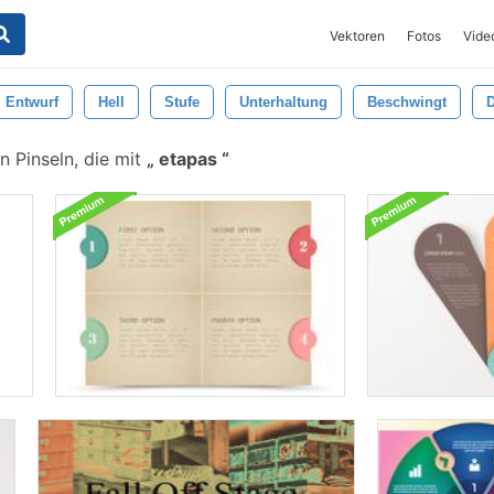
Vektoren
Fotos
Vide
Entwurf
Hell
Stufe
Unterhaltung
Beschwingt
D
 Pinseln, die mit
etapas