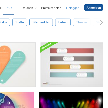
Anmelden
o
PSD
Deutsch
Premium holen
Einloggen
isko
Stelle
Sternenklar
Leben
Theater
Strahl