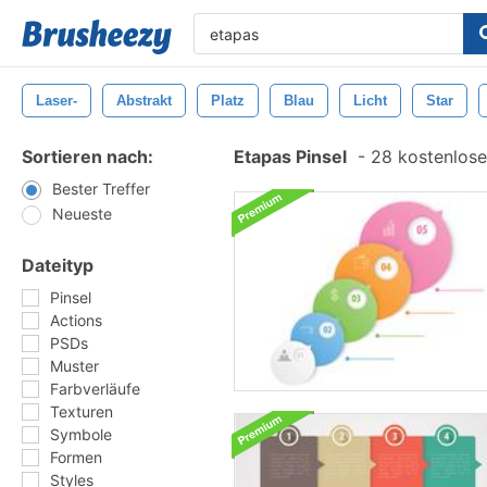
Laser-
Abstrakt
Platz
Blau
Licht
Star
Sortieren nach:
Etapas Pinsel
-
28 kostenlosen
Bester Treffer
Neueste
Dateityp
Pinsel
Actions
PSDs
Muster
Farbverläufe
Texturen
Symbole
Formen
Styles