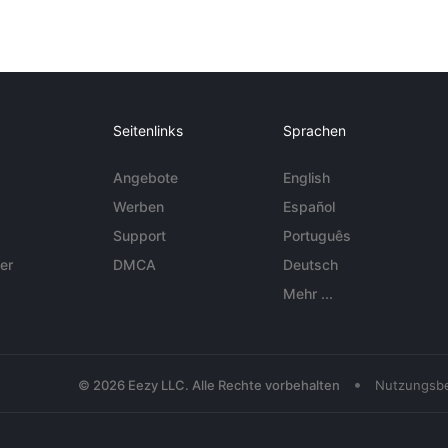
Seitenlinks
Sprachen
Angebote
English
Werben
Español
Support
Português
er
DMCA
Deutsch
Mehr ...
•
© 2026 Eezy LLC. Alle Rechte vorbehalten
Nutzungsb