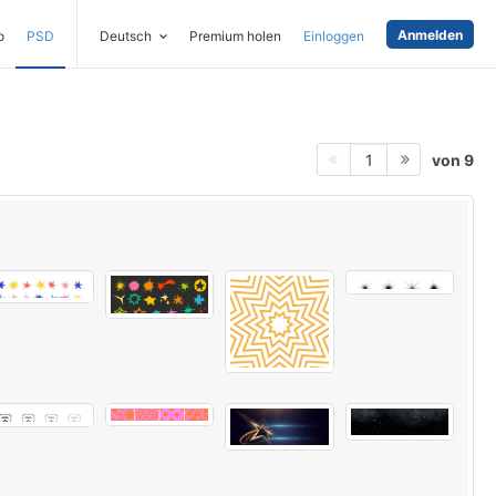
Anmelden
o
PSD
Deutsch
Premium holen
Einloggen
von 9
1