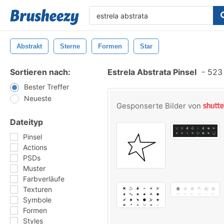
Abstrakt
Sterne
Formen
Star
Sortieren nach:
Estrela Abstrata Pinsel
-
523 
Bester Treffer
Neueste
Gesponserte Bilder von
Dateityp
Pinsel
Actions
PSDs
Muster
Farbverläufe
Texturen
Symbole
Formen
Styles