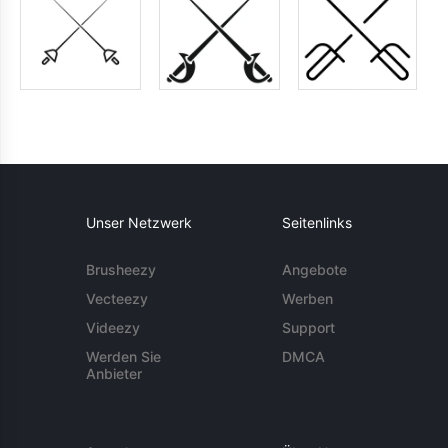
Unser Netzwerk
Seitenlinks
Brusheezy
Angebote
Vecteezy
Werben
Videezy
Support
Werden Sie
DMCA
Anbieter