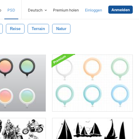
Anmelden
o
PSD
Deutsch
Premium holen
Einloggen
Reise
Terrain
Natur