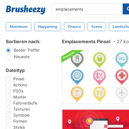
Abenteuer
Happening
Chance
Szene
Landscha
Sortieren nach:
Emplacements Pinsel
-
27 kos
Bester Treffer
Neueste
Dateityp
Pinsel
Actions
PSDs
Muster
Farbverläufe
Texturen
Symbole
Formen
Styles