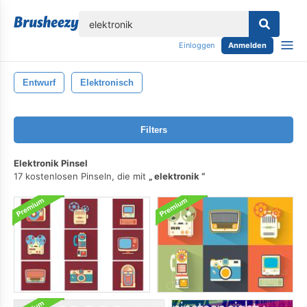
lose
Einloggen
Anmelden
Entwurf
Elektronisch
Filters
Elektronik Pinsel
17 kostenlosen Pinseln, die mit
elektronik