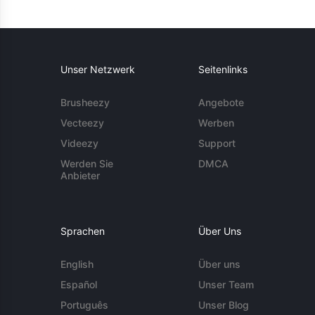
Unser Netzwerk
Seitenlinks
Brusheezy
Angebote
Vecteezy
Werben
Videezy
Support
Werden Sie
DMCA
Anbieter
Sprachen
Über Uns
English
Über uns
Español
Unser Team
Português
Unser Blog