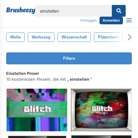
lose
Einloggen
Anmelden
Welle
Werkzeug
Wissenschaft
Plätschern
Over
Filters
Einstellen Pinsel
10 kostenlosen Pinseln, die mit
einstellen