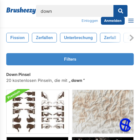
lose
Einloggen
Anmelden
Fission
Zerfallen
Unterbrechung
Zerfall
Zerle
Filters
Down Pinsel
20 kostenlosen Pinseln, die mit
down