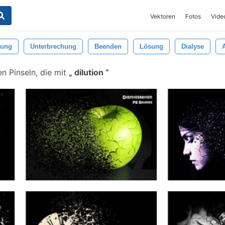
Vektoren
Fotos
Vide
rung
Unterbrechung
Beenden
Lösung
Dialyse
n Pinseln, die mit
dilution