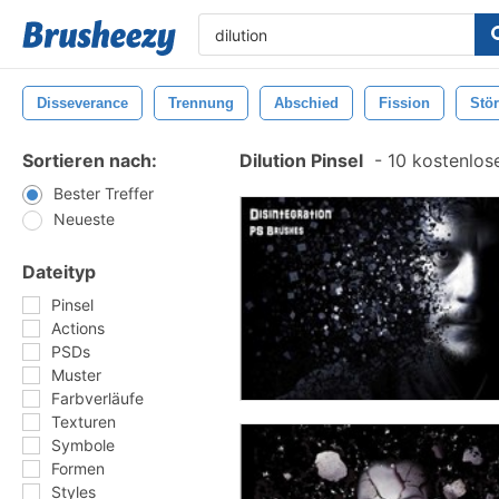
Disseverance
Trennung
Abschied
Fission
Stö
Sortieren nach:
Dilution Pinsel
-
10 kostenlose
Bester Treffer
Neueste
Dateityp
Pinsel
Actions
PSDs
Muster
Farbverläufe
Texturen
Symbole
Formen
Styles