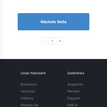
Nächste Seite
1
Unser Netzwerk
Seitenlinks
Brusheezy
Angebote
Vecteezy
Werben
Videezy
Support
Werden Sie
DMCA