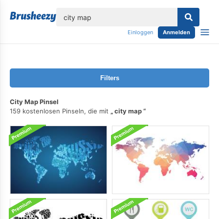
lose
Einloggen
Anmelden
Filters
City Map Pinsel
159 kostenlosen Pinseln, die mit
city map