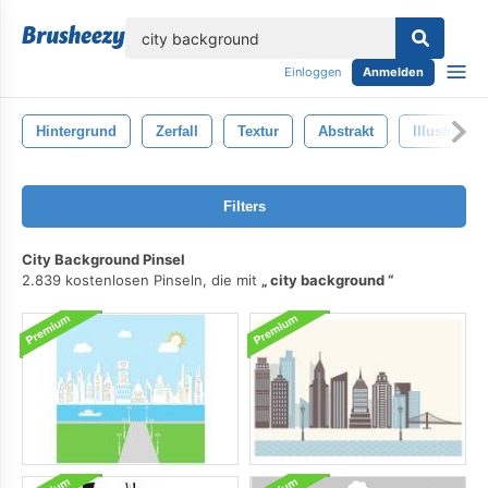
lose
Einloggen
Anmelden
Hintergrund
Zerfall
Textur
Abstrakt
Illustration
Filters
City Background Pinsel
2.839 kostenlosen Pinseln, die mit
city background