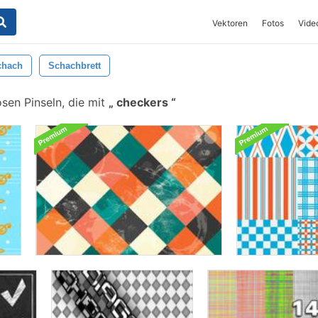
Vektoren
Fotos
Vide
chach
Schachbrett
sen Pinseln, die mit
checkers