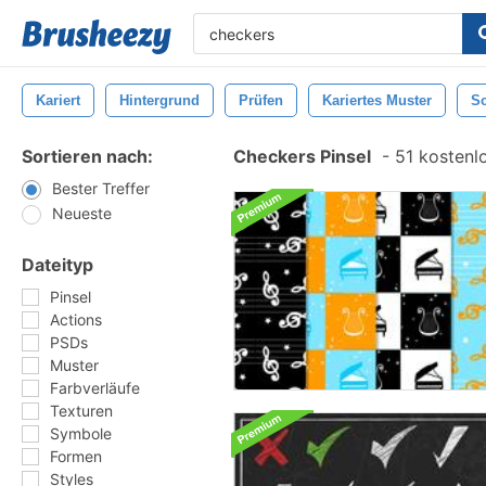
Kariert
Hintergrund
Prüfen
Kariertes Muster
S
Sortieren nach:
Checkers Pinsel
-
51 kostenlo
Bester Treffer
Neueste
Dateityp
Pinsel
Actions
PSDs
Muster
Farbverläufe
Texturen
Symbole
Formen
Styles