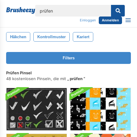
lose
Einloggen
Anmelden
Häkchen
Kontrollmuster
Kariert
Filters
Prüfen Pinsel
48 kostenlosen Pinseln, die mit
prüfen