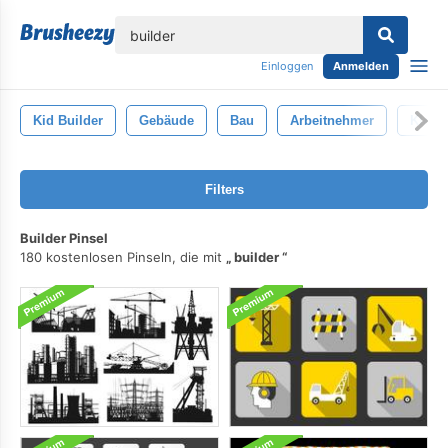
lose
Einloggen
Anmelden
Kid Builder
Gebäude
Bau
Arbeitnehmer
Klemp
Filters
Builder Pinsel
180 kostenlosen Pinseln, die mit
builder