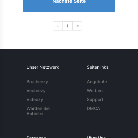
Nächste Seite
1
Unser Netzwerk
Seitenlinks
Brusheezy
Angebote
Vecteezy
Werben
Videezy
Support
Werden Sie
DMCA
Anbieter
Sprachen
Über Uns