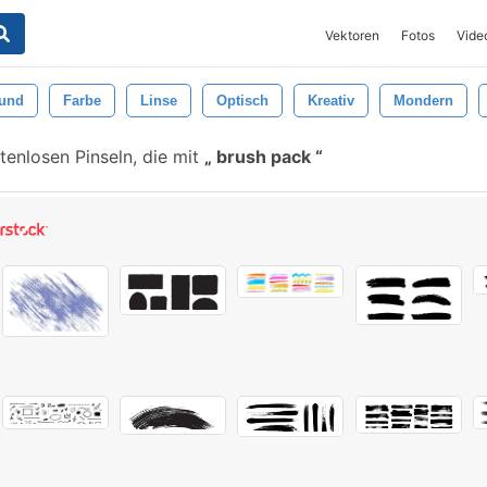
Vektoren
Fotos
Vide
rund
Farbe
Linse
Optisch
Kreativ
Mondern
tenlosen Pinseln, die mit
brush pack