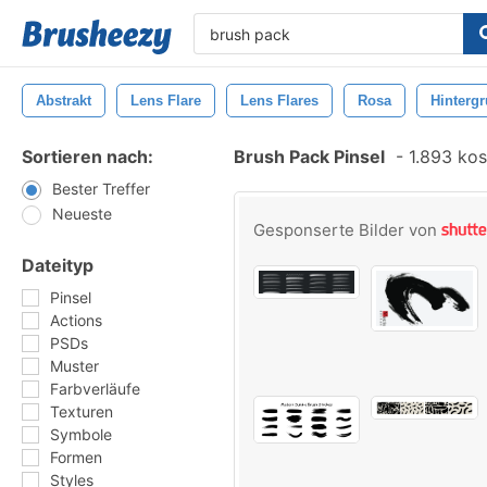
Abstrakt
Lens Flare
Lens Flares
Rosa
Hinterg
Sortieren nach:
Brush Pack Pinsel
-
1.893 kos
Bester Treffer
Neueste
Gesponserte Bilder von
Dateityp
Pinsel
Actions
PSDs
Muster
Farbverläufe
Texturen
Symbole
Formen
Styles