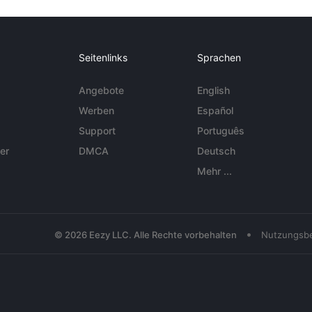
Seitenlinks
Sprachen
Angebote
English
Werben
Español
Support
Português
er
DMCA
Deutsch
Mehr ...
•
© 2026 Eezy LLC. Alle Rechte vorbehalten
Nutzungsb