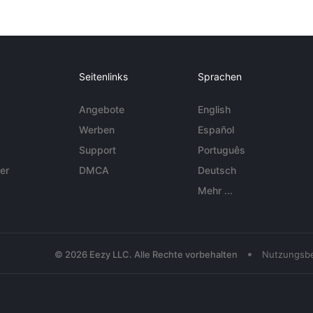
Seitenlinks
Sprachen
Angebote
English
Werben
Español
Support
Português
er
DMCA
Deutsch
Mehr ...
•
© 2026 Eezy LLC. Alle Rechte vorbehalten
Nutzungsb