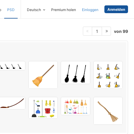
Anmelden
o
PSD
Deutsch
Premium holen
Einloggen
von 99
1