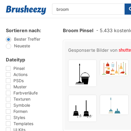
Sortieren nach:
Broom Pinsel
-
5.433 kostenlo
Bester Treffer
Neueste
Gesponserte Bilder von
Dateityp
Pinsel
Actions
PSDs
Muster
Farbverläufe
Texturen
Symbole
Formen
Styles
Templates
Ui Kits