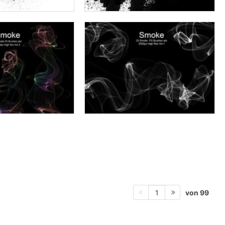
von 99
1