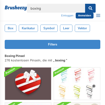
lose
Einloggen
Anmelden
Box
Karikatur
Symbol
Leer
Vektor
Filters
Boxing Pinsel
276 kostenlosen Pinseln, die mit
boxing