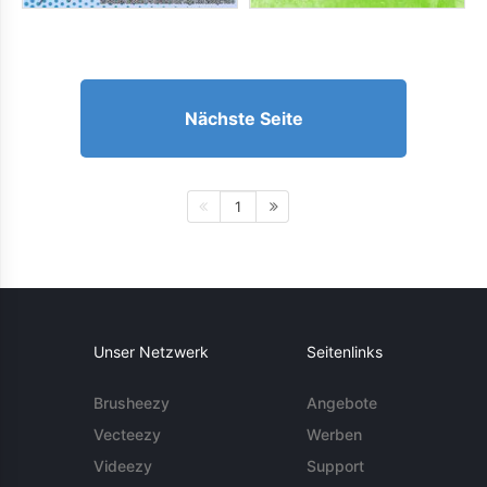
Nächste Seite
1
Unser Netzwerk
Seitenlinks
Brusheezy
Angebote
Vecteezy
Werben
Videezy
Support