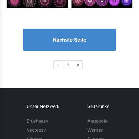
Nächste Seite
1
Unser Netzwerk
Seitenlinks
Brusheezy
Angebote
Vecteezy
Werben
Videezy
Support