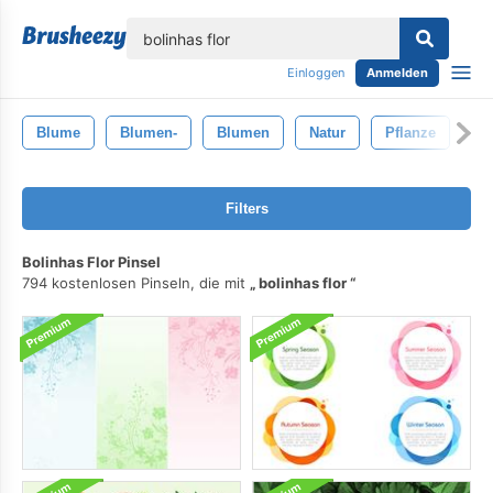
lose
Einloggen
Anmelden
Blume
Blumen-
Blumen
Natur
Pflanze
Filters
Bolinhas Flor Pinsel
794 kostenlosen Pinseln, die mit
bolinhas flor