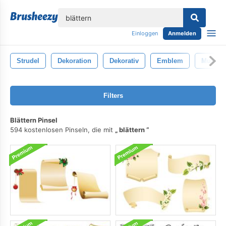
lose
Einloggen
Anmelden
Strudel
Dekoration
Dekorativ
Emblem
Muster
Filters
Blättern Pinsel
594 kostenlosen Pinseln, die mit
blättern