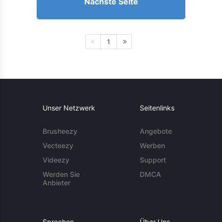
Nächste Seite
1
Unser Netzwerk
Seitenlinks
Brusheezy
Angebote
Vecteezy
Werben
Videezy
Support
Werden Sie
DMCA
Anbieter
Sprachen
Über Uns