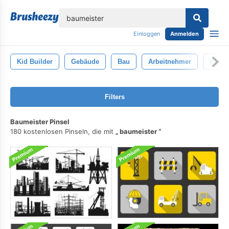
lose
Einloggen
Anmelden
Kid Builder
Gebäude
Bau
Arbeitnehmer
Klemp
Filters
Baumeister Pinsel
180 kostenlosen Pinseln, die mit
baumeister