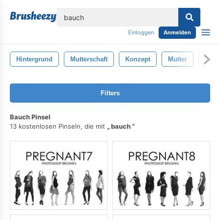
lose
Einloggen
Anmelden
Hintergrund
Mutterschaft
Konzept
Mutter
Abd
Filters
Bauch Pinsel
13 kostenlosen Pinseln, die mit
bauch