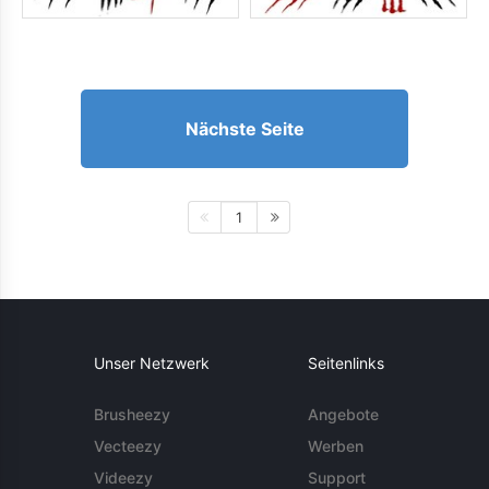
Nächste Seite
1
Unser Netzwerk
Seitenlinks
Brusheezy
Angebote
Vecteezy
Werben
Videezy
Support