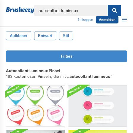
lose
Einloggen
Anmelden
Aufkleber
Entwurf
Stil
Filters
Autocollant Lumineux Pinsel
163 kostenlosen Pinseln, die mit
autocollant lumineux