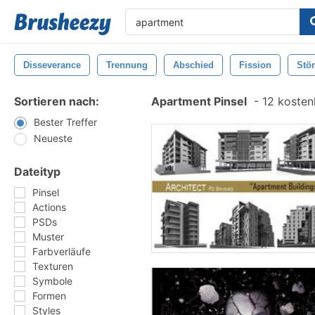
Disseverance
Trennung
Abschied
Fission
Stö
Sortieren nach:
Apartment Pinsel
-
12 kostenl
Bester Treffer
Neueste
Dateityp
Pinsel
Actions
PSDs
Muster
Farbverläufe
Texturen
Symbole
Formen
Styles