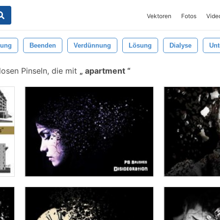
Vektoren
Fotos
Vide
rung
Beenden
Verdünnung
Lösung
Dialyse
Unt
osen Pinseln, die mit
apartment