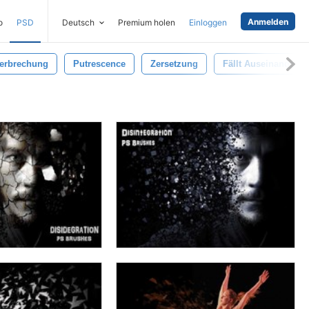
Anmelden
o
PSD
Deutsch
Premium holen
Einloggen
erbrechung
Putrescence
Zersetzung
Fällt Auseinander